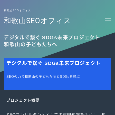
Click here to show form
和歌山SEOオフィス
和歌山SEOオフィス
SEO対策
デジタルで繋ぐ SDGs未来プロジェクト –
和歌山の子どもたちへ
お問い合わせ
デジタルで繋ぐ SDGs未来プロジェクト
SEOの力で和歌山の子どもたちとSDGsを結ぶ
プロジェクト概要
SEOコンサルタントとしての専門知識を活かし、和